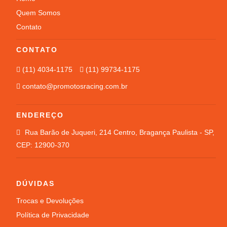
Quem Somos
Conjunto De Chuva
Contato
Colete
CONTATO
(11) 4034-1175
ACESSÓRIOS
(11) 99734-1175
contato@promotosracing.com.br
Tudo em Acessórios
óculos
ENDEREÇO
Rua Barão de Juqueri, 214 Centro, Bragança Paulista - SP,
Viseiras
CEP: 12900-370
CASUAL
DÚVIDAS
Tudo em Casual
Trocas e Devoluções
Bermudas
Política de Privacidade