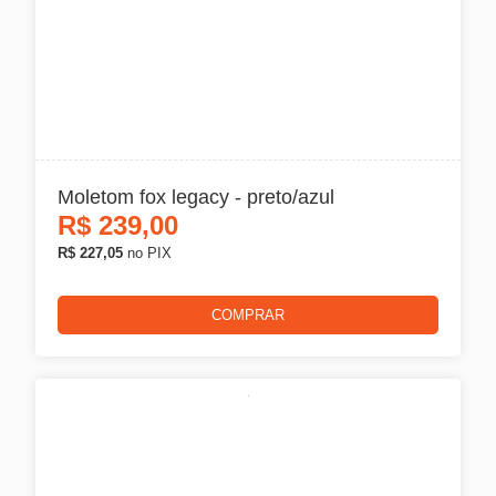
Mattos
Peels
Taurus
Moletom fox legacy - preto/azul
Fw3
R$
239,00
R$ 227,05
no PIX
Agv
Yohe
COMPRAR
JAQUETAS
Tudo em Jaquetas
X11