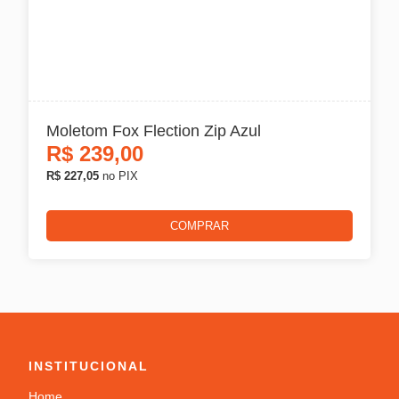
Arizona
Ims
Race Tech
Moletom Fox Flection Zip Azul
R$
239,00
GP Tech
R$ 227,05
no PIX
VESTUÁRIOS
COMPRAR
Tudo em Vestuários
Luvas
Segunda Pele
INSTITUCIONAL
Calças
Home