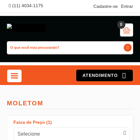
(11) 4034-1175
Cadastre-se
Entrar
0
ATENDIMENTO
MOLETOM
Faixa de Preço (1)
CAPACETES
Selecione
Tudo em Capacetes