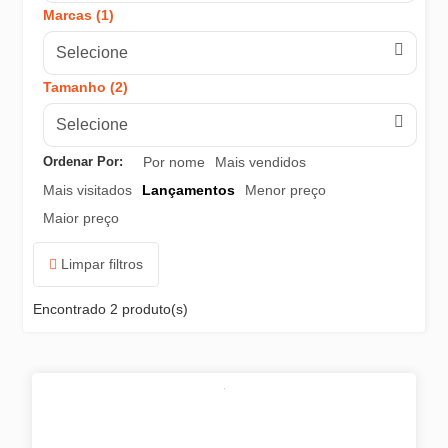
Marcas (1)
LS2
Selecione
NORISK
Tamanho (2)
Selecione
Race Tech
Ordenar Por:
Por nome
Mais vendidos
X11
Mais visitados
Lançamentos
Menor preço
Maior preço
Axxis
Limpar filtros
Ebf
Encontrado
2 produto(s)
Helt
Fox
Ims