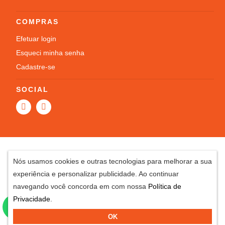
Camisetas
COMPRAS
Mochilas
Efetuar login
Esqueci minha senha
Moletom
Cadastre-se
Regatas
SOCIAL
BOTAS
OFERTAS
Nós usamos cookies e outras tecnologias para melhorar a sua
experiência e personalizar publicidade. Ao continuar
navegando você concorda em com nossa
Política de
Posso
Privacidade
.
te
Rua Barão de Juqueri, 214 Centro, Bragança Paulista - SP, CEP: 12900-370
OK
ajudar?
CARLOS CESAR RUSSOMANO
- CNPJ: 59.304.394/0001-14